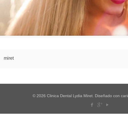
miret
© 2026 Clinica Dental Lydia Miret. Diseñado con car